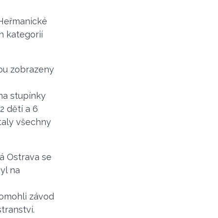
 Heřmanické
 kategorií
sou zobrazeny
na stupínky
2 dětí a 6
taly všechny
á Ostrava se
yl na
 pomohli závod
tranství.