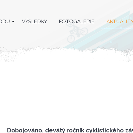
ODU
VÝSLEDKY
FOTOGALERIE
AKTUALIT
Dobojováno, devátý ročník cyklistického z