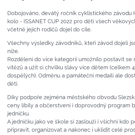
Dobojováno, devátý ročník cyklistického závodu
kolo - ISSANET CUP 2022 pro děti všech věkových
včetně jejich rodičů dojel do cíle.
Všechny výsledky závodníků, kteří závod dojeli j
níže.
Rozdělení do více kategorií umožnilo postavit se 
vítězů a užít si chvilku slávy více dětem (celkem 4
dospělých). Odměnu a památeční medaili ale dos
děti.
Díky podpoře zejména městského obvodu Slezsk
ceny líbily a občerstvení i doprovodný program b
jedničku.
A jedničku jako ve škole si zaslouží i všichni kdo
připravit, organizovat a nakonec i uklidit celé pros