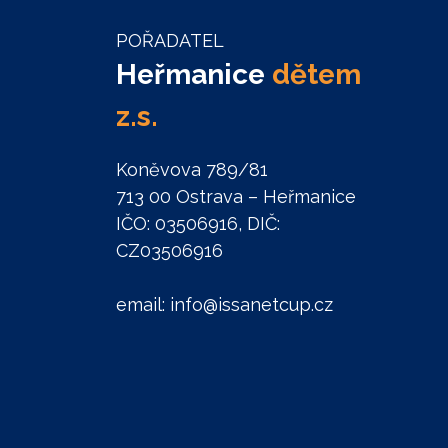
POŘADATEL
Heřmanice
dětem
z.s.
Koněvova 789/81
713 00 Ostrava – Heřmanice
IČO: 03506916, DIČ:
CZ03506916
email: info@issanetcup.cz