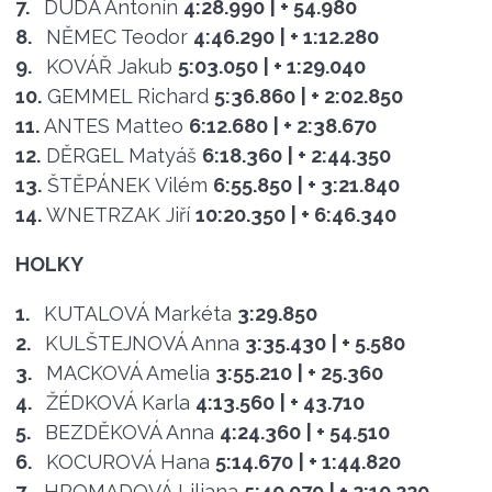
7.
DUDA Antonín
4:28.990
| + 54.980
8.
NĚMEC Teodor
4:46.290
| + 1:12.280
9.
KOVÁŘ Jakub
5:03.050
| + 1:29.040
10.
GEMMEL Richard
5:36.860
| + 2:02.850
11.
ANTES Matteo
6:12.680
| + 2:38.670
12.
DĚRGEL Matyáš
6:18.360
| + 2:44.350
13.
ŠTĚPÁNEK Vilém
6:55.850
| + 3:21.840
14.
WNETRZAK Jiří
10:20.350
| + 6:46.340
HOLKY
1.
KUTALOVÁ Markéta
3:29.850
2.
KULŠTEJNOVÁ Anna
3:35.430
| + 5.580
3.
MACKOVÁ Amelia
3:55.210
| + 25.360
4.
ŽÉDKOVÁ Karla
4:13.560
| + 43.710
5.
BEZDĚKOVÁ Anna
4:24.360
| + 54.510
6.
KOCUROVÁ Hana
5:14.670
| + 1:44.820
7.
HROMADOVÁ Liliana
5:40.070
| + 2:10.220