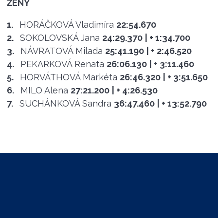
ŽENY
1.
HORÁČKOVÁ Vladimíra
22:54.670
2.
SOKOLOVSKÁ Jana
24:29.370
| + 1:34.700
3.
NÁVRATOVÁ Milada
25:41.190
| + 2:46.520
4.
PEKARKOVÁ Renata
26:06.130
| + 3:11.460
5.
HORVÁTHOVÁ Markéta
26:46.320
| + 3:51.650
6.
MILO Alena
27:21.200
| + 4:26.530
7.
SUCHÁNKOVÁ Sandra
36:47.460
| + 13:52.790