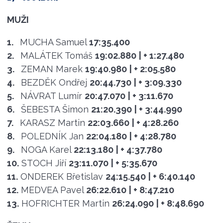
MUŽI
1.
MUCHA Samuel
17:35.400
2.
MALÁTEK Tomáš
19:02.880
| + 1:27.480
3.
ZEMAN Marek
19:40.980
| + 2:05.580
4.
BEZDĚK Ondřej
20:44.730
| + 3:09.330
5.
NÁVRAT Lumír
20:47.070
| + 3:11.670
6.
ŠEBESTA Šimon
21:20.390
| + 3:44.990
7.
KARASZ Martin
22:03.660
| + 4:28.260
8.
POLEDNÍK Jan
22:04.180
| + 4:28.780
9.
NOGA Karel
22:13.180
| + 4:37.780
10.
STOCH Jiří
23:11.070
| + 5:35.670
11.
ONDEREK Břetislav
24:15.540
| + 6:40.140
12.
MEDVEA Pavel
26:22.610
| + 8:47.210
13.
HOFRICHTER Martin
26:24.090
| + 8:48.690