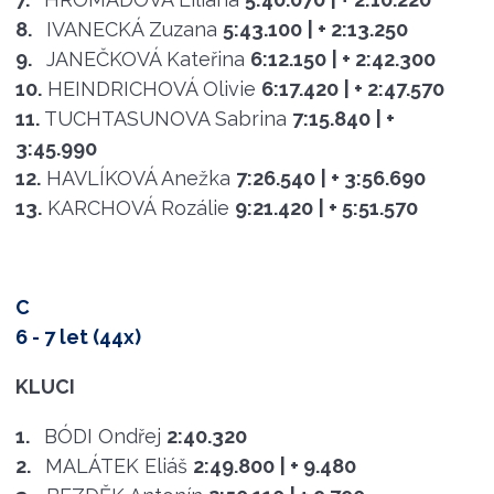
8.
IVANECKÁ Zuzana
5:43.100
| + 2:13.250
9.
JANEČKOVÁ Kateřina
6:12.150
| + 2:42.300
10.
HEINDRICHOVÁ Olivie
6:17.420
| + 2:47.570
11.
TUCHTASUNOVA Sabrina
7:15.840
| +
3:45.990
12.
HAVLÍKOVÁ Anežka
7:26.540
| + 3:56.690
13.
KARCHOVÁ Rozálie
9:21.420
| + 5:51.570
C
6 - 7 let (44x)
KLUCI
1.
BÓDI Ondřej
2:40.320
2.
MALÁTEK Eliáš
2:49.800
| + 9.480