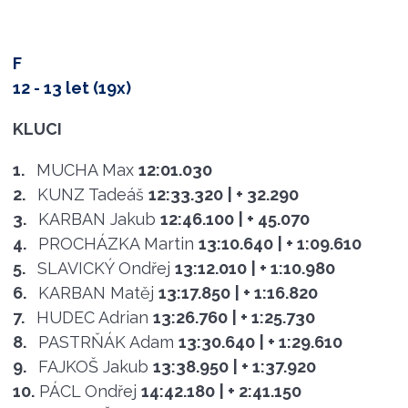
F
12 - 13 let (19x)
KLUCI
1.
MUCHA Max
12:01.030
2.
KUNZ Tadeáš
12:33.320
| + 32.290
3.
KARBAN Jakub
12:46.100
| + 45.070
4.
PROCHÁZKA Martin
13:10.640
| + 1:09.610
5.
SLAVICKÝ Ondřej
13:12.010
| + 1:10.980
6.
KARBAN Matěj
13:17.850
| + 1:16.820
7.
HUDEC Adrian
13:26.760
| + 1:25.730
8.
PASTRŇÁK Adam
13:30.640
| + 1:29.610
9.
FAJKOŠ Jakub
13:38.950
| + 1:37.920
10.
PÁCL Ondřej
14:42.180
| + 2:41.150