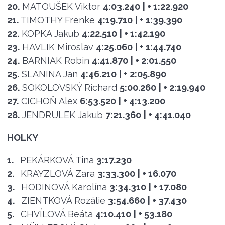
20.
MATOUŠEK Viktor
4:03.240
| + 1:22.920
21.
TIMOTHY Frenke
4:19.710
| + 1:39.390
22.
KOPKA Jakub
4:22.510
| + 1:42.190
23.
HAVLIK Miroslav
4:25.060
| + 1:44.740
24.
BARNIAK Robin
4:41.870
| + 2:01.550
25.
SLANINA Jan
4:46.210
| + 2:05.890
26.
SOKOLOVSKÝ Richard
5:00.260
| + 2:19.940
27.
CICHOŇ Alex
6:53.520
| + 4:13.200
28.
JENDRULEK Jakub
7:21.360
| + 4:41.040
HOLKY
1.
PEKÁRKOVÁ Tina
3:17.230
2.
KRAYZLOVÁ Zara
3:33.300
| + 16.070
3.
HODINOVÁ Karolína
3:34.310
| + 17.080
4.
ZIENTKOVÁ Rozálie
3:54.660
| + 37.430
5.
CHVÍLOVÁ Beáta
4:10.410
| + 53.180