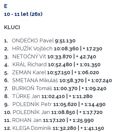
E
10 - 11 let (26x)
KLUCI
1.
ONDEČKO Pavel
9:51.130
2.
HRUŽÍK Vojtěch
10:08.360
| + 17.230
3.
NETOČNÝ Vít
10:33.870
| + 42.740
4.
KRÁL Richard
10:52.480
| + 1:01.350
5.
ZEMAN Karel
10:57.150
| + 1:06.020
6.
SMETANA Mikuláš
10:58.370
| + 1:07.240
7.
BURKOŇ Tomáš
11:00.370
| + 1:09.240
8.
TÜRKE Jan
11:02.410
| + 1:11.280
9.
POLEDNÍK Petr
11:05.620
| + 1:14.490
10.
POLEDNÍK Jan
11:08.850
| + 1:17.720
11.
ROHAN Jan
11:17.120
| + 1:25.990
12.
KLEGA Dominik
11:32.280
| + 1:41.150