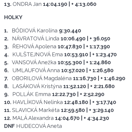
13.
ONDRA Jan
14:04.190
| + 4:13.060
HOLKY
1.
BÓDIOVÁ Karolína
9:30.440
2.
NÁVRATOVÁ Linda
10:06.490
| + 36.050
3.
ŘEHOVÁ Apolena
10:47.830
| + 1:17.390
4.
KULŠTEJNOVÁ Ema
10:53.910
| + 1:23.470
5.
VANSOVÁ Anežka
10:55.300
| + 1:24.860
6.
UMLAUFOVÁ Anna
10:57.020
| + 1:26.580
7.
OBORILOVÁ Magdaléna
11:16.730
| + 1:46.290
8.
LASÁKOVÁ Kristýna
11:52.120
| + 2:21.680
9.
POLLÁK Emma
12:22.730
| + 2:52.290
10.
HAVLÍKOVÁ Nelinka
12:48.180
| + 3:17.740
11.
SLAVICKÁ Markéta
12:59.580
| + 3:29.140
12.
MALÁ Alexandra
14:04.670
| + 4:34.230
DNF
HUDECOVÁ Aneta