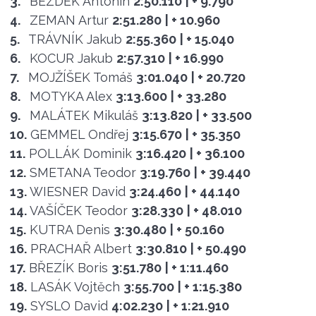
3.
BEZDĚK Antonín
2:50.110
| + 9.790
4.
ZEMAN Artur
2:51.280
| + 10.960
5.
TRÁVNÍK Jakub
2:55.360
| + 15.040
6.
KOCUR Jakub
2:57.310
| + 16.990
7.
MOJŽÍŠEK Tomáš
3:01.040
| + 20.720
8.
MOTYKA Alex
3:13.600
| + 33.280
9.
MALÁTEK Mikuláš
3:13.820
| + 33.500
10.
GEMMEL Ondřej
3:15.670
| + 35.350
11.
POLLÁK Dominik
3:16.420
| + 36.100
12.
SMETANA Teodor
3:19.760
| + 39.440
13.
WIESNER David
3:24.460
| + 44.140
14.
VAŠÍČEK Teodor
3:28.330
| + 48.010
15.
KUTRA Denis
3:30.480
| + 50.160
16.
PRACHAŘ Albert
3:30.810
| + 50.490
17.
BŘEZÍK Boris
3:51.780
| + 1:11.460
18.
LASÁK Vojtěch
3:55.700
| + 1:15.380
19.
SYSLO David
4:02.230
| + 1:21.910