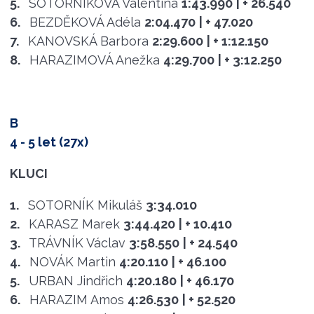
5.
SOTORNÍKOVÁ Valentina
1:43.990
| + 26.540
6.
BEZDĚKOVÁ Adéla
2:04.470
| + 47.020
7.
KANOVSKÁ Barbora
2:29.600
| + 1:12.150
8.
HARAZIMOVÁ Anežka
4:29.700
| + 3:12.250
B
4 - 5 let (27x)
KLUCI
1.
SOTORNÍK Mikuláš
3:34.010
2.
KARASZ Marek
3:44.420
| + 10.410
3.
TRÁVNÍK Václav
3:58.550
| + 24.540
4.
NOVÁK Martin
4:20.110
| + 46.100
5.
URBAN Jindřich
4:20.180
| + 46.170
6.
HARAZIM Amos
4:26.530
| + 52.520