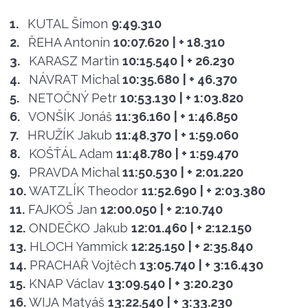
1.
KUTAL Šimon
9:49.310
2.
ŘEHA Antonín
10:07.620
| + 18.310
3.
KARASZ Martin
10:15.540
| + 26.230
4.
NÁVRAT Michal
10:35.680
| + 46.370
5.
NETOČNÝ Petr
10:53.130
| + 1:03.820
6.
VONŠÍK Jonáš
11:36.160
| + 1:46.850
7.
HRUŽÍK Jakub
11:48.370
| + 1:59.060
8.
KOŠŤÁL Adam
11:48.780
| + 1:59.470
9.
PRAVDA Michal
11:50.530
| + 2:01.220
10.
WATZLÍK Theodor
11:52.690
| + 2:03.380
11.
FAJKOŠ Jan
12:00.050
| + 2:10.740
12.
ONDEČKO Jakub
12:01.460
| + 2:12.150
13.
HLOCH Yammick
12:25.150
| + 2:35.840
14.
PRACHAŘ Vojtěch
13:05.740
| + 3:16.430
15.
KNAP Václav
13:09.540
| + 3:20.230
16.
WIJA Matyáš
13:22.540
| + 3:33.230