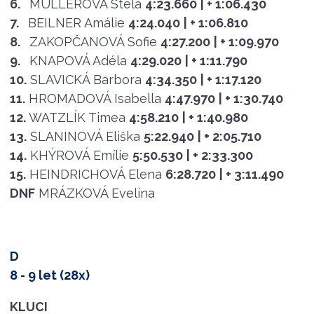
6.
MÜLLEROVÁ Stela
4:23.660
| + 1:06.430
7.
BEILNER Amálie
4:24.040
| + 1:06.810
8.
ZAKOPČANOVÁ Sofie
4:27.200
| + 1:09.970
9.
KNAPOVÁ Adéla
4:29.020
| + 1:11.790
10.
SLAVICKÁ Barbora
4:34.350
| + 1:17.120
11.
HROMADOVÁ Isabella
4:47.970
| + 1:30.740
12.
WATZLÍK Timea
4:58.210
| + 1:40.980
13.
SLANINOVÁ Eliška
5:22.940
| + 2:05.710
14.
KHÝROVÁ Emílie
5:50.530
| + 2:33.300
15.
HEINDRICHOVÁ Elena
6:28.720
| + 3:11.490
DNF
MRÁZKOVÁ Evelína
D
8 - 9 let (28x)
KLUCI