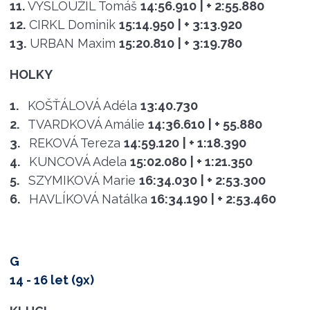
11.
VYSLOUŽIL Tomáš
14:56.910
| + 2:55.880
12.
CIRKL Dominik
15:14.950
| + 3:13.920
13.
URBAN Maxim
15:20.810
| + 3:19.780
HOLKY
1.
KOŠŤÁLOVÁ Adéla
13:40.730
2.
TVARDKOVÁ Amálie
14:36.610
| + 55.880
3.
REKOVÁ Tereza
14:59.120
| + 1:18.390
4.
KUNCOVÁ Adela
15:02.080
| + 1:21.350
5.
SZYMIKOVÁ Marie
16:34.030
| + 2:53.300
6.
HAVLÍKOVÁ Natálka
16:34.190
| + 2:53.460
G
14 - 16 let (9x)