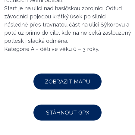
ročnících velmi oblíbili.
Start je na ulici nad hasičskou zbrojnicí. Odtud
závodníci pojedou krátký úsek po silnici,
následně přes travnatou část na ulici Sýkorovu a
poté už přímo do cíle, kde na ně čeká zasloužený
potlesk i sladká odměna.
Kategorie A – děti ve věku 0 – 3 roky.
ZOBRAZIT MAPU
STÁHNOUT GPX