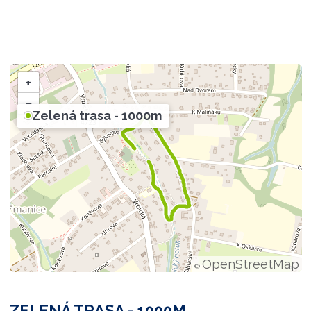
+
−
Zelená trasa - 1000m
OpenStreetMap
©
ZELENÁ TRASA - 1000M