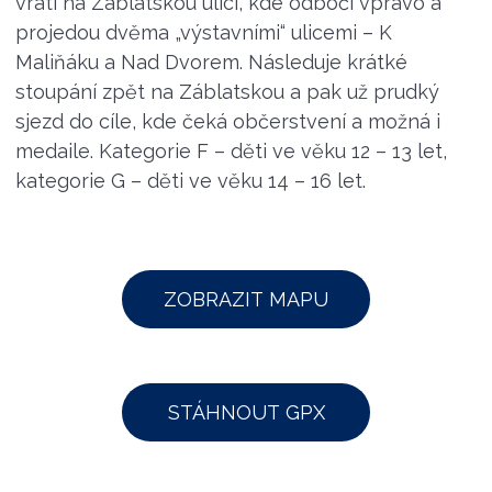
vrátí na Záblatskou ulici, kde odbočí vpravo a
projedou dvěma „výstavními“ ulicemi – K
Maliňáku a Nad Dvorem. Následuje krátké
stoupání zpět na Záblatskou a pak už prudký
sjezd do cíle, kde čeká občerstvení a možná i
medaile. Kategorie F – děti ve věku 12 – 13 let,
kategorie G – děti ve věku 14 – 16 let.
ZOBRAZIT MAPU
STÁHNOUT GPX