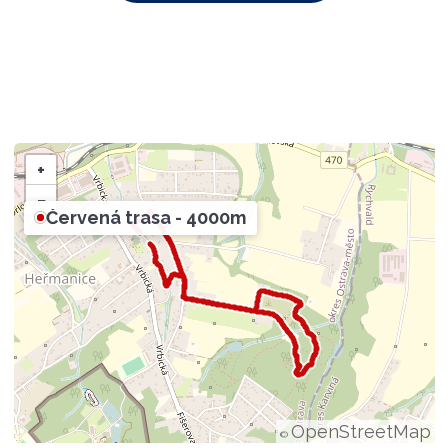
+
−
Červená trasa - 4000m
OpenStreetMap
©