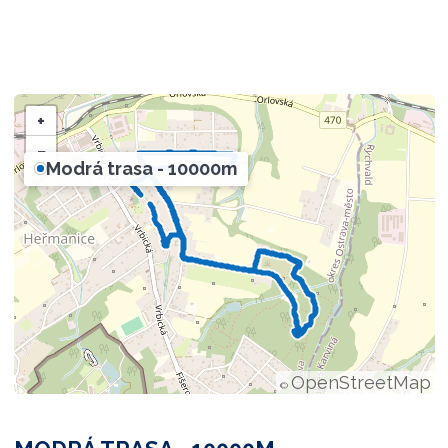
+
−
Modrá trasa - 10000m
OpenStreetMap
©