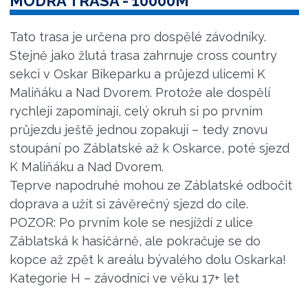
MODRÁ TRASA - 10000M
Tato trasa je určena pro dospělé závodníky.
Stejně jako žlutá trasa zahrnuje cross country
sekci v Oskar Bikeparku a průjezd ulicemi K
Maliňáku a Nad Dvorem. Protože ale dospělí
rychleji zapomínají, celý okruh si po prvním
průjezdu ještě jednou zopakují – tedy znovu
stoupání po Záblatské až k Oskarce, poté sjezd
K Maliňáku a Nad Dvorem.
Teprve napodruhé mohou ze Záblatské odbočit
doprava a užít si závěrečný sjezd do cíle.
POZOR: Po prvním kole se nesjíždí z ulice
Záblatská k hasičárně, ale pokračuje se do
kopce až zpět k areálu bývalého dolu Oskarka!
Kategorie H – závodníci ve věku 17+ let